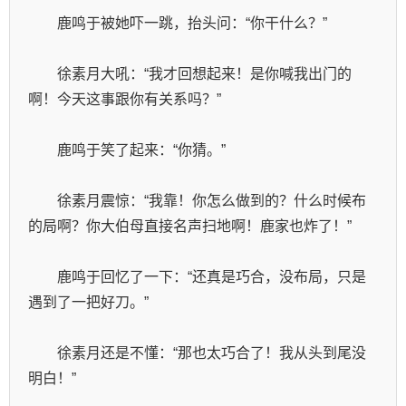
　　鹿鸣于被她吓一跳，抬头问：“你干什么？”
　　徐素月大吼：“我才回想起来！是你喊我出门的
啊！今天这事跟你有关系吗？”
　　鹿鸣于笑了起来：“你猜。”
　　徐素月震惊：“我靠！你怎么做到的？什么时候布
的局啊？你大伯母直接名声扫地啊！鹿家也炸了！”
　　鹿鸣于回忆了一下：“还真是巧合，没布局，只是
遇到了一把好刀。”
　　徐素月还是不懂：“那也太巧合了！我从头到尾没
明白！”