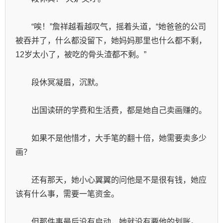
　　“唉！”詹祥越看越叹气，摇着头道，“她爸爸的公司
被吞并了，什么都没留下，她妈妈那里也什么都不剩，
12岁太小了，被吃的骨头渣都不剩。”
　　段休冥凝眉，沉默。
　　出国读研的学费和生活费，都是她自己卖画赚的。
　　如果不是他惜才，大手笔的翻十倍，她需要卖多少
画？
　　还有那天，她小心翼翼的问他是不是很有钱，她应
该有什么事，需要一笔资金。
　　但那件事最后没有启动，她就没有要他的划账。