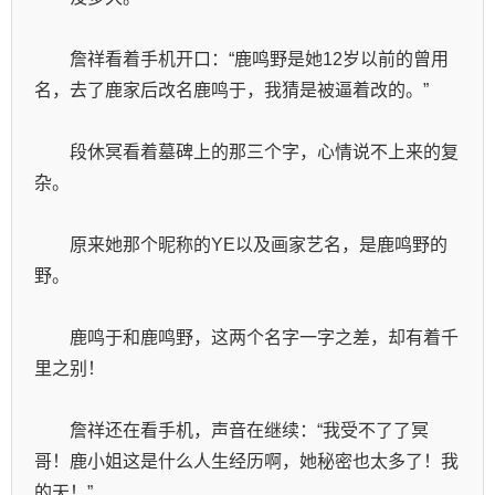
　　詹祥看着手机开口：“鹿鸣野是她12岁以前的曾用
名，去了鹿家后改名鹿鸣于，我猜是被逼着改的。”
　　段休冥看着墓碑上的那三个字，心情说不上来的复
杂。
　　原来她那个昵称的YE以及画家艺名，是鹿鸣野的
野。
　　鹿鸣于和鹿鸣野，这两个名字一字之差，却有着千
里之别！
　　詹祥还在看手机，声音在继续：“我受不了了冥
哥！鹿小姐这是什么人生经历啊，她秘密也太多了！我
的天！”