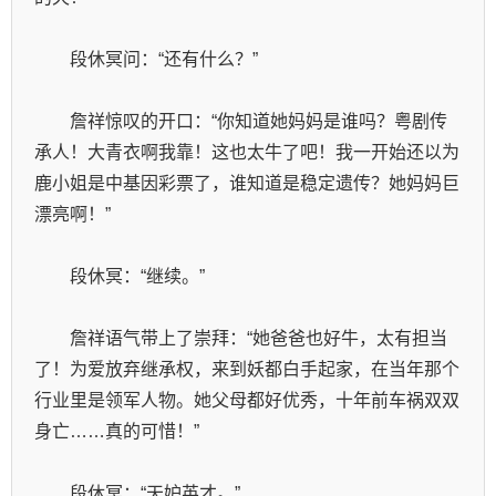
　　段休冥问：“还有什么？”
　　詹祥惊叹的开口：“你知道她妈妈是谁吗？粤剧传
承人！大青衣啊我靠！这也太牛了吧！我一开始还以为
鹿小姐是中基因彩票了，谁知道是稳定遗传？她妈妈巨
漂亮啊！”
　　段休冥：“继续。”
　　詹祥语气带上了崇拜：“她爸爸也好牛，太有担当
了！为爱放弃继承权，来到妖都白手起家，在当年那个
行业里是领军人物。她父母都好优秀，十年前车祸双双
身亡……真的可惜！”
　　段休冥：“天妒英才。”