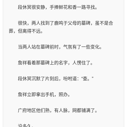
　　段休冥很安静，手捧鲜花和香一路寻找。
　　很快，两人找到了鹿鸣于父母的墓碑，虽不是合
葬，但离得不远。
　　当两人站在墓碑前时，气氛有了一些变化。
　　詹祥看着那墓碑上的名字，人愣住了。
　　段休冥沉默了片刻后，吩咐道：“查。”
　　詹祥立即拿出手机，照办。
　　广府地区他们熟，有人脉，网都铺满了。
　　没多久。