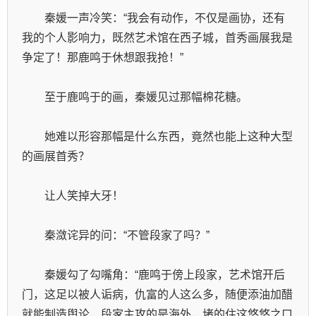
　　秦媛一声冷笑：“我会有动作，不仅是画协，还有
我的个人影响力，既然艺术馆在西子城，首秀画展我是
争定了！那鹿鸣于休想跟我抢！”
　　至于鹿鸣于的画，秦媛见过那幅棉花糖。
　　她难以形容那幅是什么东西，竟然也能上这种大型
的画展首秀？
　　让人笑掉大牙！
　　秦潋诧异的问：“不管段家了吗？”
　　秦媛勾了勾嘴角：“鹿鸣于傍上段家，艺术馆开后
门，这足以被人诟病，仇富的人这么多，随便添油加醋
就能制造舆论，段家主攻的是海外，堵的住这悠悠之口