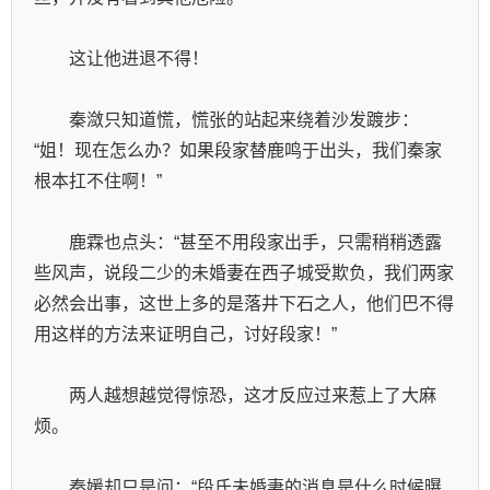
　　这让他进退不得！
　　秦潋只知道慌，慌张的站起来绕着沙发踱步：
“姐！现在怎么办？如果段家替鹿鸣于出头，我们秦家
根本扛不住啊！”
　　鹿霖也点头：“甚至不用段家出手，只需稍稍透露
些风声，说段二少的未婚妻在西子城受欺负，我们两家
必然会出事，这世上多的是落井下石之人，他们巴不得
用这样的方法来证明自己，讨好段家！”
　　两人越想越觉得惊恐，这才反应过来惹上了大麻
烦。
　　秦媛却只是问：“段氏未婚妻的消息是什么时候曝