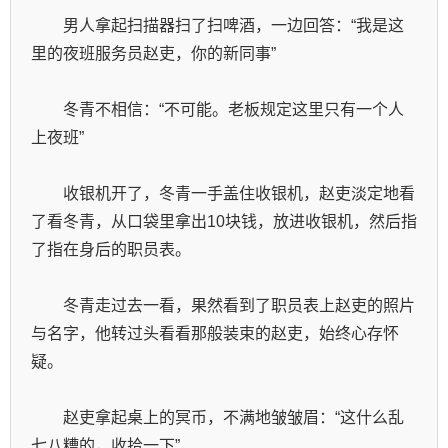
　　男人拿起扫描器扫了扫啤酒，一边回答：“我是这
里的夜班服务员赵吏，你的新同事”
　　冬青不相信：“不可能。老板规定这里只有一个人
上夜班”
　　收银机开了，冬青一手盖住收银机，赵吏淡定地看
了看冬青，从口袋里拿出10块钱，放进收银机，然后指
了指在身后的职员表。
　　冬青走过去一看，果然看到了职员表上赵吏的照片
与名字，他转过头看看那般装束的赵吏，始终心存怀
疑。
　　赵吏拿起桌上的冥币，不满地皱皱眉：“这什么乱
七八糟的，收拾一下”