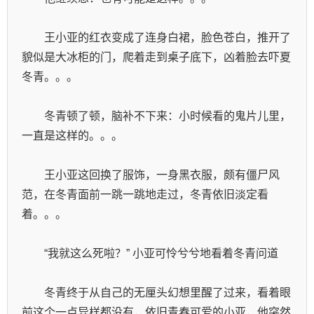
　　王小亚的红衣变成了连身白裙，脸色苍白，推开了
貌似是大冰柜的门，爬着走到桌子底下，凶着脸去吓夏
冬青。。。
　　冬青顿了顿，脑补不下来：小时候看的鬼片儿里，
一直是这样的。。。
　　王小亚这回换了服饰，一身黑衣服，颇有僵尸风
范，在冬青面前一跳一跳地走过，冬青依旧淡定看
着。。。
　　“我就这么死啦？” 小亚可怜兮兮地看着冬青问道
　　冬青终于从自己的无厘头幻想里醒了过来，看着眼
前这个一点异样都没有，依旧青春可爱的小亚，他突然