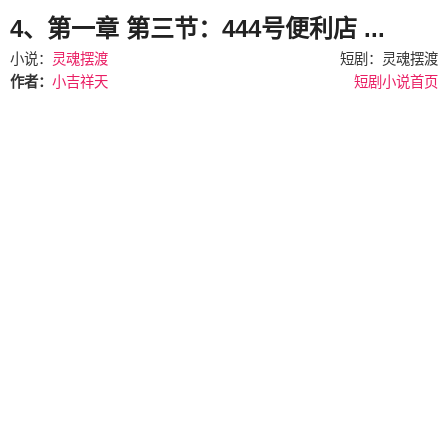
4、第一章 第三节：444号便利店 ...
小说：
灵魂摆渡
短剧：灵魂摆渡
作者：
小吉祥天
短剧小说首页