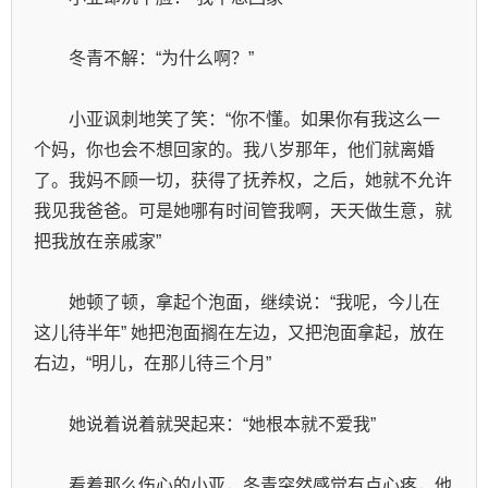
　　冬青不解：“为什么啊？”
　　小亚讽刺地笑了笑：“你不懂。如果你有我这么一
个妈，你也会不想回家的。我八岁那年，他们就离婚
了。我妈不顾一切，获得了抚养权，之后，她就不允许
我见我爸爸。可是她哪有时间管我啊，天天做生意，就
把我放在亲戚家”
　　她顿了顿，拿起个泡面，继续说：“我呢，今儿在
这儿待半年” 她把泡面搁在左边，又把泡面拿起，放在
右边，“明儿，在那儿待三个月”
　　她说着说着就哭起来：“她根本就不爱我”
　　看着那么伤心的小亚，冬青突然感觉有点心疼，他