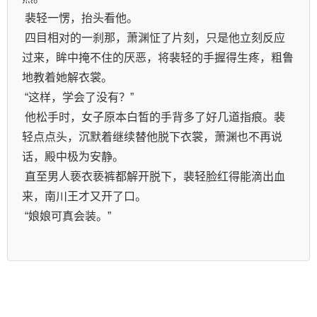
 四目相对的一刹那，萧渊怔了片刻，只是他立刻反应
过来，眸中掩不住的厌恶，将裴轻的手握得生疼，粗鲁
 他松手时，女子原本白皙的手背多了好几道指痕。裴
轻点点头，沉默着继续替他脱下衣裳，萧渊也不再说
 直至男人亵衣亵裤都解开脱下，裴轻脸红得能滴出血