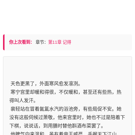
你上次看到：
章节：
第11章 记得
 寒宁宫里却暖和得很，不仅暖和，甚至还有些热，热
 裴轻站在冒着氤氲水汽的浴池旁，有些局促不安。她
没有这般伺候过萧敬，他来宫里时，她也不过是陪着下
 他脾气向来温和，虽有着帝王威严，手握天下江山，