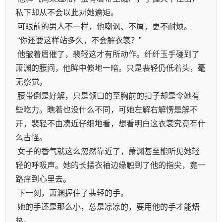
 他皱着眉催了，裴轻这才有所动作。纤纤玉手碰到了
萧渊的腰间，他眸中倏地一暗。只是裴轻仍低着头，毫
 腰带倒是好解，只是领口的至胸前的扣子却是令她有
些吃力。瞧着也没什么不同，可她左解右解愣是解不
开，裴轻不由凑近仔细地看，想看明白这衣裳究竟有什
 女子的香气就这么忽然靠近了，萧渊甚至能听见她轻
轻的呼吸声。她的长摆衣袖边缘触到了他的指尖，竟一
 她的手还是那么小，总是凉凉的，要用他的手才能焐