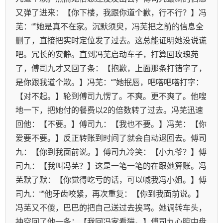
又弹了进来：【你下楼，我跟你道个歉，行不行？】冯
芜：“”她是真不在家。沉默须臾，冯芜把之前的信息全
删了，直接把实时定位发了过去。这总能证明她没说谎
吧。冗长的安静。直到冯芜启动车子，打算回玫瑰苑
了，傅司九才又回了条：【抱歉，上面那条打错字了，
是你跟我道个歉。】冯芜：“”她抿唇，吧嗒吧嗒打字：
【对不起。】轮到傅司九愣了。不爽。更不爽了。他嗖
地一下，把她付的餐费以2的倍数转了过去。冯芜迅速
回他：【不要。】傅司九：【我也不要。】冯芜：【你
爱要不要。】反正转账到时间了就会自动退回去。傅司
九：【你到我面前说。】傅司九冷笑：【小九爷？】傅
司九：【我叫冯芜？】这是一笔一笔的在跟她算账。冯
芜默了默：【你觉得吃亏的话，可以喊我冯小姐。】傅
司九：“”他牙齿咬紧，再次重复：【你到我面前说。】
冯芜又不傻，巴巴的把自己送过去挨骂。她调转车头，
抽空回了他一条：【我回冯家看猫。】傅司九心腔中盘