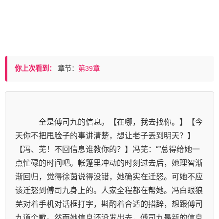
你上次看到：
章节：
第39章
            全是傅司九的信息。【在哪，我去找你。】【今
天你不把甩脸子的事讲清楚，想让老子丢到明天？】
【冯、芜！不回信息谁教你的？】冯芜：“”总得给她一
点忙碌的时间吧。帐篷里冲动的时刻过去后，她理智渐
渐回归，觉得徐茵说得没错，她确实在迁怒。可她不应
该迁怒到傅司九身上的。人家全程都在帮她。冯白眼狼
芜对着手机对话框打字，斟酌着合适的措辞，想跟傅司
九道个歉。然而她信息还没发出去，傅司九最新的信息