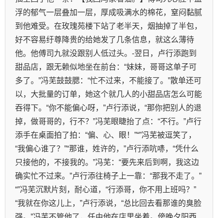
浮的郁气一层叠加一层，厚成吸满水的棉花，窒闷黏腻
到他难受。在玫瑰苑楼下站了老半天，烟抽掉了半包，
好不容易纡尊降贵的给她发了几条信息，就这么薄待
他。他傅司九就没跟别人低过头。-翌日，卢行添跑到
甜品店，跟无赖似地坐在前台：“妹妹，哥哥这单子可
多了。”冯芜鼓鼓腮：“忙不过来，不能接了。”散单还可
以，大批量的订单，她这个就几人的小甜品店怎么可能
吞得下。“你不能偏心呀，”卢行添说，“那你把别人的退
掉，做哥哥的，行不？”冯芜眼睫抬了点：“不行。”卢行
添手在桌面拍了拍：“偏、心、眼！”“”冯芜被逗笑了，
“我偏心谁了？”“那谁，姓许的，”卢行添吭哧，“凭什么
只接他的，不接我的。”冯芜：“要先来后到啊，我这边
确实忙不过来。”卢行添往椅子上一靠：“那我不走了。”
“”冯芜沉默片刻，耐心道，“行添哥，你不用上班吗？”
“我就在你这儿上，”卢行添说，“总比回去看那谁的臭脸
强。”冯芜不管他了，任由他在店里坐着。傍晚夕阳西