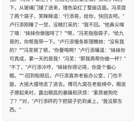
下，从玻璃门铺了进来，瑰色染红了整座店面。冯芜提
了两个袋子，笑眯眯道：“行添哥，给你，快回去吧。”
卢行添刚睡了一觉，没精打采的：“我不回。”他鼻尖嗅
了嗅：“妹妹你做咖啡了？”“嗯，”冯芜指指袋子，“给九
哥的，你帮我带一下。”卢行添慢条斯理瞧她：“没有我
的？”“”冯芜顿了顿，“你要喝啊？”卢行添嚷道：“妹妹你
可真成，累一天的是我！”冯芜：“那我再帮你做一杯？”
“不了，”卢行添冷哼，“妹妹你得记得，你是个偏心
眼。”“”-回到帕顿后，卢行添直奔老板办公室，门也不
敲，大摇大摆地走了进去。傅司九窝在老板椅中，眼皮
子撩起来时，露出眼底的暴躁和厌烦：“素质被狗吃
了？”“对，”卢行添砰的下把袋子扔到桌上，“我没那东
西。”    