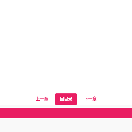
上一章
回目录
下一章