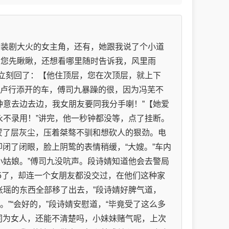
，您先瞅瞅，还想看哪里随时告诉我，风里雨
介立刻回了：【他住顶层，您在次顶层，就上下
是卢行添开的车，傅司九暴躁的很，因为冯芜不
钟意去边去边，我女朋友要同我分手喇！”【她爱
永不录用！”讲完，他一秒钟都没等，点了挂断。
像蒙了层灰尘，压着桀骜不驯和想砍人的狠劲。电
即闭了闭眼，脸上阴鸷的表情稍缓，“大嫂。”车内
小姑娘。”傅司九没吭声。段诗婧知道他会去警局
5了，却连一个女朋友都没交过，在他们这种家
张瑶的东西全部移了出去，”段诗婧好脾气道，
”“会好的，”段诗婧安慰道，“毕竟受了这么多
嫂同为女人，还能不清楚吗，小妹妹赌气呢，上次