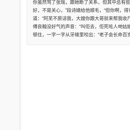
你虽然骂了张瑶，跟她断了关系，但其中总有些关
好，不是关心，”段诗婧给他顺毛，“但你啊，
道：“阿芜不原谅我，大嫂你跟大哥就来帮我收尸
傅良翰没好气的声音：“叫佢去，佢死咗人哋姑
顿住，一字一字从牙缝里咬出：“老子会长命百岁！”