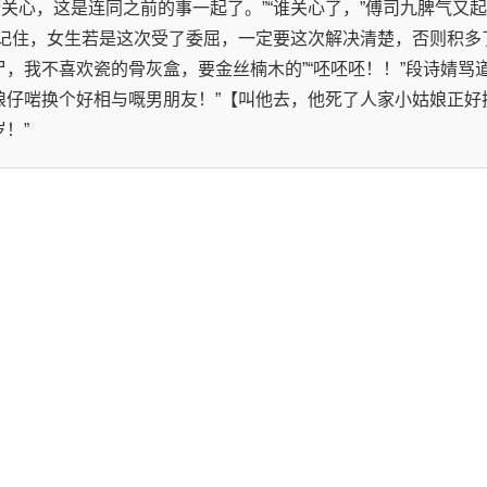
心，这是连同之前的事一起了。”“谁关心了，”傅司九脾气又起
得记住，女生若是这次受了委屈，一定要这次解决清楚，否则积多
，我不喜欢瓷的骨灰盒，要金丝楠木的”“呸呸呸！！”段诗婧骂
娘仔啱换个好相与嘅男朋友！”【叫他去，他死了人家小姑娘正
    