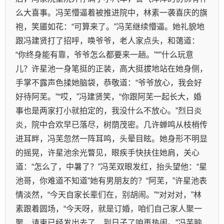
么大喜事。冯芜懵逼着被推进院中，林素一袭喜庆的旗
袍，笑靥如花：“可算来了。”冯芜继续懵逼。她礼貌地
跟冯建贤打了招呼，唤爷爷，老人家点头，和蔼道：
“你终身能有靠，爷爷怎么都要来一趟。”“”什么玩意
儿？许星池一身笔挺的正装，高大挺拔地站在她身侧，
手掌不露声色揉她脑袋，恭敬道：“爷爷放心，我会好
好待阿芜。”“哎，”冯建贤笑，“你跟阿芜一起长大，婚
事也是两家打小就拍定的，我没什么不放心。”烈日炎
炎，院中合欢早已落尽，树荫茂密。几许蝉鸣从枝梢传
进耳畔，冯芜忽然一阵耳鸣，头晕目眩。她身形不明显
的摇晃，许星池余光瞥见，眼疾手快扶住她肩，关心
道：“怎么了，中暑了？”冯芜双眼发红，抬头望他：“星
池哥，你难道不知道”她有男朋友的？“阿芜，”许星池表
情淡然，“今天自家长辈们在，别胡闹。”“对对对，”林
素跟着圆场，“今天呀，就是订婚，咱们自己家人聚一
聚，请柬已经发出去了，到日子了咱再热闹。”冯芜脑