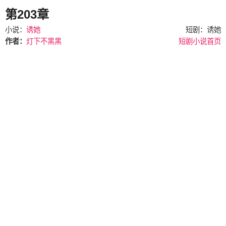
第203章
小说：
诱她
短剧：诱她
作者：
灯下不黑黑
短剧小说首页