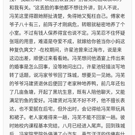
和我有关。”这丢脸的事他都不想往外讲，别人不说，
冯芜这里得跟她掰扯清楚，免得她又冤枉自己。傅家老
爷子八十有三，前阵子才刚病危，转眼就秘密地养了个
小室。不过有钱人保养得宜也说不定。冯芜忍不住怀疑
张瑶的用意，难道是夺爱不成，就嫁给你爸当你小妈这
种复仇爽文？-在校期间，许星池曾来过海市，说是来
这边出差，顺便过来看看她。冯芜想问他酒宴上传出来
的婚事是怎么回事，没等她问出口，许星池轻描淡写地
转了话题，说冯家爷爷回了珠城，想要见一见她。冯芜
的爷爷冯建贤退休后便回了老家种地养鸭，前几年还包
了几亩鱼塘，开起了黑坑生意，既有人陪他聊天，又能
满足钓鱼的爱好。冯建贤对冯芜不好不坏，他不擅长表
达，也不爱腻在后宅，但外出时，会记得给冯芜带玩具
和裙子。老人家难得来一趟，冯芜不能不回家一趟。彼
时她校内课程基本完结，八月已经进入尾声。回到珠城
后，冯家院里院外停满了小汽车，喜气洋洋的仿佛有什