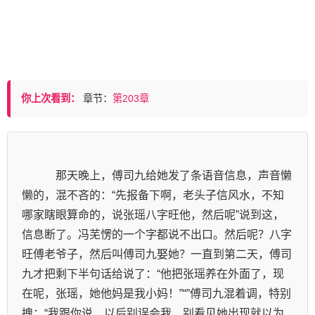
你上次看到：
章节：
第203章
            那天晚上，傅司九给她发了条语音信息，声音懒
懒的，混不吝的：“先报备下啊，老头子信风水，不知
哪家瞎眼算命的，说张瑶八字旺他，然后呢”说到这，
信息断了。冯芜愣的一个字都说不出口。然后呢？八字
旺傅老爷子，然后叫傅司九娶她？一直到第二天，傅司
九才把剩下半句话给说了：“他把张瑶养在外面了，现
在呢，张瑶，她他妈是我小妈！”“”傅司九混着调，特别
拽：“我跟你说，以后别误会我，别看见她出现就以为