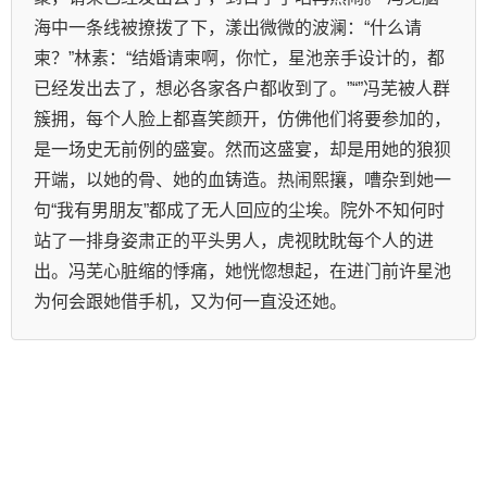
海中一条线被撩拨了下，漾出微微的波澜：“什么请
柬？”林素：“结婚请柬啊，你忙，星池亲手设计的，都
已经发出去了，想必各家各户都收到了。”“”冯芜被人群
簇拥，每个人脸上都喜笑颜开，仿佛他们将要参加的，
是一场史无前例的盛宴。然而这盛宴，却是用她的狼狈
开端，以她的骨、她的血铸造。热闹熙攘，嘈杂到她一
句“我有男朋友”都成了无人回应的尘埃。院外不知何时
站了一排身姿肃正的平头男人，虎视眈眈每个人的进
出。冯芜心脏缩的悸痛，她恍惚想起，在进门前许星池
为何会跟她借手机，又为何一直没还她。    