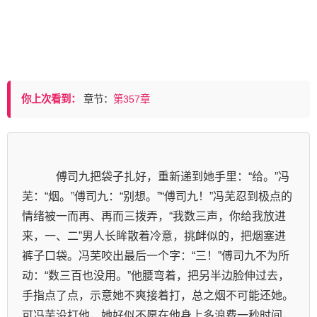
你上次看到：
章节：
第357章
            傅司九把袋子扎好，重新递到她手里：“给。”冯
芜：“烟。”傅司九：“别想。”“傅司九！”冯芜忍到极点的
情绪被一而再、再而三拨弄，“我数三声，你给我放进
来，一、二”男人长眸散着冷意，挑衅似的，把烟塞进
裤子口袋。冯芜咬出最后一个字：“三！”傅司九不为所
动：“数三百也没用。”他腰弯着，把另半边脸伸过去，
手指点了点，示意她不爽接着打，总之烟不可能还她。
可冯芜没打他，她好似不愿在他身上多浪费一秒时间，