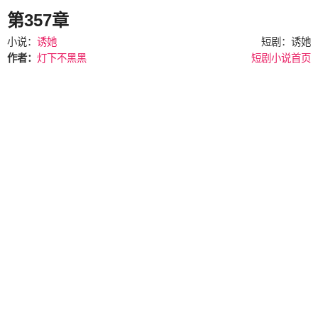
第357章
小说：
诱她
短剧：诱她
作者：
灯下不黑黑
短剧小说首页