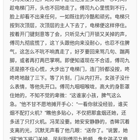
趁电梯门开，头也不回地走了。傅司九心里慌到不行，
脸上却看不出来任何，一如既往的冷酷和顽劣。电梯只
按到次顶层，次顶层的主人下去了，电梯便这样停住。
按着开门键刻意等了会，只听见大门开锁又关掉的声，
傅司九彻底慌了，这丫头跟他向来没耐心，也忍不住脾
气，这怎么不吭不响真走了，好歹要回来骂几句、踹两
脚，或者再打两巴掌啊。即便知道现在不合适，傅司九
还是捺不住心慌，大步出了电梯门，连门铃都没按，咚
咚咚地敲了三下。等了片刻，门从内打开。女孩子没什
么表情，等他先开口。傅司九咽咽喉咙，高大的身影罩
住她的，不知不觉的卑微：“这谁家小孩，脾气这么
急。”他不甘不愿地摊开手心：“一看你就没经验，谁买
烟不配打火机？”瞧他多贴心，不仅把那盒烟还她，还
多送了只打火机。冯芜没要。她安安静静的，杏眸沉着
支离的光，沉默无声看了他几眼：“送你了。”说罢，她
“砰”地下将门关掉。风刮到傅司九脸颊，像女孩子又扇