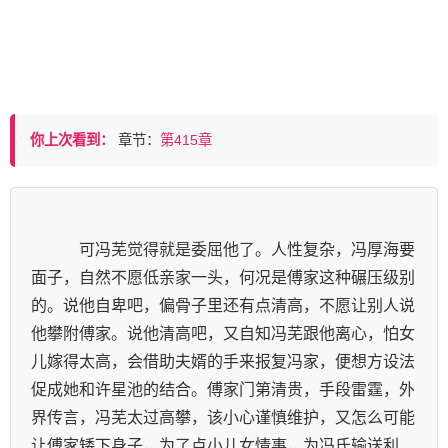
你上次看到：
章节：
第415章
            可冯芜觉得就是委屈他了。人性复杂，冯厚海要
面子，自然不愿低亲家一头，何况是傅家这种碾压级别
的。说他自卑吧，偏骨子里还有点清高，不愿让别人说
他攀附傅家。说他清高吧，又自知冯芜跟他离心，怕女
儿嫁得太高，会借助夫婿的手来报复冯家，便想方设法
促成她和许星池的结合。傅家门第清贵，手段雷霆，外
界传言，冯芜太过高攀，该小心谨慎维护，又怎么可能
让傅家矮下身子，为了点小儿女情事，为冯氏输送利