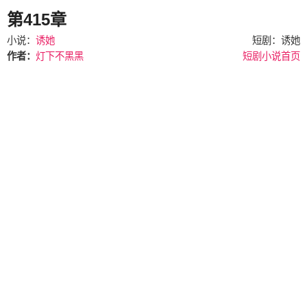
第415章
小说：
诱她
短剧：诱她
作者：
灯下不黑黑
短剧小说首页