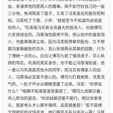
益，来请求他同意两人的婚事。倒不如守好自己的一亩
三分地。免得既丢了面子，又丢了冯芜身后的股份控制
权。冯芜咬了下唇，小声：“我爸至今不知道巩叔叔是
你的人。”巩涿是冯氏新业务最大的投资人，也是傅司
九安排进去的。冯厚海怕是想不到，他认知中的富家阔
少，也能卑微进尘埃，因为冯芜既想拿到股份、又不想
跟冯家撕破脸的念头，苦心安排两全其美的招数，只为
了博她一点欢心。白白让傅司九担了情场浪子、花心纨
绔的骂名。巩涿的真实身份，也不能让冯厚海知道，他
一直以为巩涿是苏怡木的同学，而冯氏有傅家人的加
入，冯厚海必定是不放心的。傅司九盯着她笑，流里流
气的，一肚子坏水从眼睛里露了出来。冯芜：“你想说
什么？”“咱俩不知道是谁受委屈了，”傅司九双腿交叠，
吊儿郎当的姿态，“你这姑娘还能不能行，相比你家老
头，我家老头才心狠手辣吧，这是我委屈？”若不是傅
文国掀起的这场风波，他们俩至于有分手这一幕？冯厚