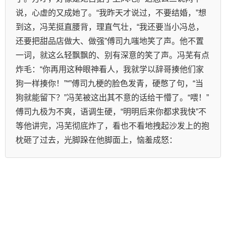
说，心虚的又成她了。“我昨天才说过，不要结婚，”想
到这，冯芜挺直腰背，理直气壮，“我还要当小冯总，
还要把甜品店做大、做强”傅司九嗤地笑了声。他不置
一词，就这么轻飘飘的、别有深意的笑了声。冯芜有点
炸毛：“你再用这种眼神看人，我就学以辞哥揍他们家
狗一样揍你！”“”傅司九梗的脸色发青，硬憋了句，“当
狗就能留下？”冯芜被这出其不意的话给干懵了。“喂！”
傅司九极为不爽，语调生硬，“明明后来你都求我快”不
等他讲完，冯芜彻底炸了，看也不看地拽起沙发上的抱
枕砸了过去，光脚跺在他脚面上，恼羞成怒：    