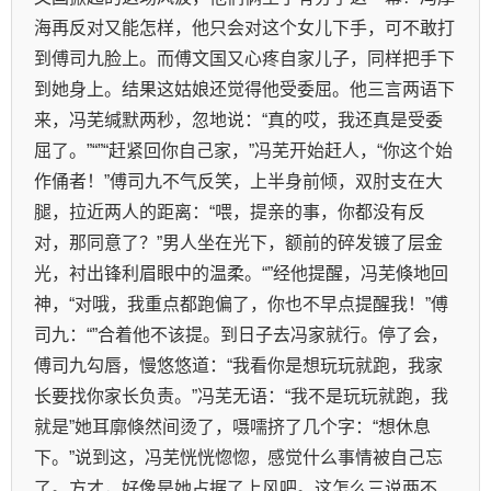
海再反对又能怎样，他只会对这个女儿下手，可不敢打
到傅司九脸上。而傅文国又心疼自家儿子，同样把手下
到她身上。结果这姑娘还觉得他受委屈。他三言两语下
来，冯芜缄默两秒，忽地说：“真的哎，我还真是受委
屈了。”“”“赶紧回你自己家，”冯芜开始赶人，“你这个始
作俑者！”傅司九不气反笑，上半身前倾，双肘支在大
腿，拉近两人的距离：“喂，提亲的事，你都没有反
对，那同意了？”男人坐在光下，额前的碎发镀了层金
光，衬出锋利眉眼中的温柔。“”经他提醒，冯芜倏地回
神，“对哦，我重点都跑偏了，你也不早点提醒我！”傅
司九：“”合着他不该提。到日子去冯家就行。停了会，
傅司九勾唇，慢悠悠道：“我看你是想玩玩就跑，我家
长要找你家长负责。”冯芜无语：“我不是玩玩就跑，我
就是”她耳廓倏然间烫了，嗫嚅挤了几个字：“想休息
下。”说到这，冯芜恍恍惚惚，感觉什么事情被自己忘
了。方才，好像是她占据了上风吧。这怎么三说两不