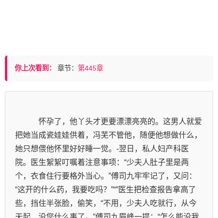
你上次看到：
章节：
第445章
            怀孕了，他丫头才更要漂漂亮亮的。这男人就爱
把她当成瓷娃娃供着，冯芜不管他，随便他想做什么，
她只想偎他怀里好好睡一觉。-翌日，私人妇产科医
院。医生絮絮叮嘱着注意事项：“少夫人肚子里是两
个，衣食住行要格外当心。”傅司九牢牢记了，又问：
“这开的什么药，我要吃吗？”“”医生把检查报告拿高了
些，挡住半张脸，偷笑，“不用，少夫人吃就行，从今
天起，没您什么事了。”傅司九眉峰一提：“怎么能没我