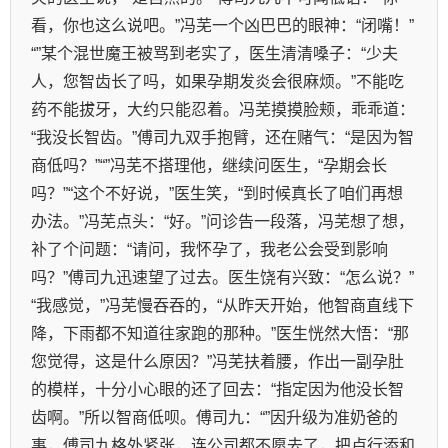
看，你也这么说吧。”冯芜一个凶巴巴的眼神：“闭嘴！”
“”某个混世魔王被骂到老实了，医生清清嗓子：“少夫
人，您智齿长了吗，如果孕期发炎会很麻烦。”不能吃
药不能拔牙，大约只能忍着。冯芜摸摸脸颊，乖乖道：
“我没长智齿。”傅司九双手抱臂，还在赌气：“是因为智
商低吗？”“”冯芜不搭理他，继续问医生，“孕期会长
吗？”“这个不好说，”医生笑，“到时候真长了咱们再想
办法。”冯芜点头：“好。”问诊告一段落，冯芜想了想，
补了个问题：“请问，我怀孕了，我老公会受到影响
吗？”傅司九迅速望了过去。医生饶有兴致：“怎么说？”
“我感觉，”冯芜慢吞吞的，“从昨天开始，他智商直线下
降，下雨都不知道往家跑的那种。”医生恍然大悟：“那
您觉得，这是什么原因？”冯芜扶着腰，作出一副孕肚
的模样，十分小心眼的还了回去：“指定因为他没长智
齿啊。”所以智商低呗。傅司九：“”因升级为准奶爸的
事，傅司九格外紧张，连公司都不愿去了，把卢行添和