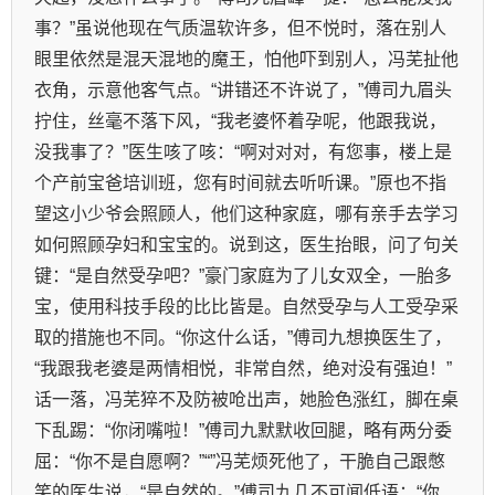
事？”虽说他现在气质温软许多，但不悦时，落在别人
眼里依然是混天混地的魔王，怕他吓到别人，冯芜扯他
衣角，示意他客气点。“讲错还不许说了，”傅司九眉头
拧住，丝毫不落下风，“我老婆怀着孕呢，他跟我说，
没我事了？”医生咳了咳：“啊对对对，有您事，楼上是
个产前宝爸培训班，您有时间就去听听课。”原也不指
望这小少爷会照顾人，他们这种家庭，哪有亲手去学习
如何照顾孕妇和宝宝的。说到这，医生抬眼，问了句关
键：“是自然受孕吧？”豪门家庭为了儿女双全，一胎多
宝，使用科技手段的比比皆是。自然受孕与人工受孕采
取的措施也不同。“你这什么话，”傅司九想换医生了，
“我跟我老婆是两情相悦，非常自然，绝对没有强迫！”
话一落，冯芜猝不及防被呛出声，她脸色涨红，脚在桌
下乱踢：“你闭嘴啦！”傅司九默默收回腿，略有两分委
屈：“你不是自愿啊？”“”冯芜烦死他了，干脆自己跟憋
笑的医生说，“是自然的。”傅司九几不可闻低语：“你