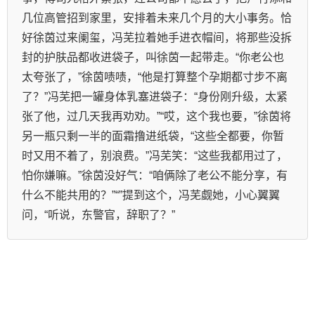
几位高管招到家里，安排着未来几个月的大小事务。恰
好徐茵过来阑玺，冯芜拉着她手进衣帽间，将那些没拆
封的护肤品都收进袋子，叫徐茵一起带走。“你老公也
太夸张了，”徐茵啧啧，“他是打算整个孕期都寸步不离
了？”冯芜把一罐身体乳塞进袋子：“身份刚升级，太紧
张了他，过几天我再劝劝。”“哎，这个我也要，”徐茵将
另一瓶只剩一半的面霜撸进纸袋，“这些全都要，你暂
时又用不着了，别浪费。”冯芜笑：“这些我都用过了，
怕你嫌嘛。”徐茵没好气：“咱俩除了老公不能分享，有
什么不能共用的？”“”提到这个，冯芜觑她，小心翼翼
问，“听说，东警官，辞职了？”    