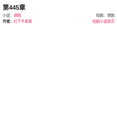
第445章
小说：
诱她
短剧：诱她
作者：
灯下不黑黑
短剧小说首页