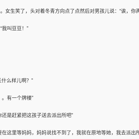
。女生笑了，头对着冬青方向点了点然后对男孩儿说：“诶，你再
我叫豆豆！”
长什么样儿啊？”
。。有一个牌楼”
你还是赶紧把这孩子送去派出所吧”
要在这里等妈妈，妈妈说找不到了，我就在原地等她，我去派出所