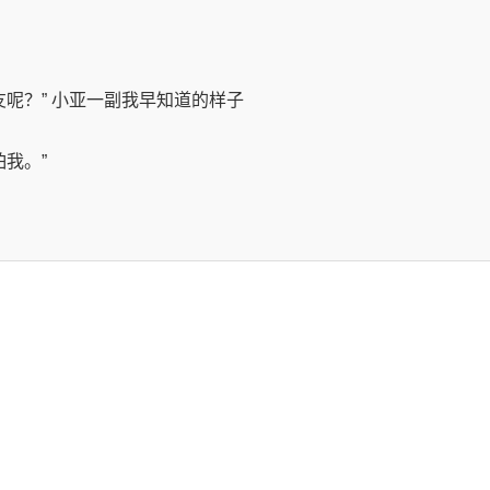
呢？” 小亚一副我早知道的样子
我。”