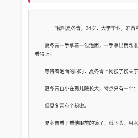
        　　“我叫夏冬青，24岁，大学毕业
　　夏冬青一手拿着一包泡面，一手拿出钥匙
看得上。
　　等待着泡面的同时，夏冬青上网搜了搜关
　　夏冬青自小在孤儿院长大，特点只有一个
　　但夏冬青有个秘密。
　　夏冬青看了看他眼前的镜子，低下头，用