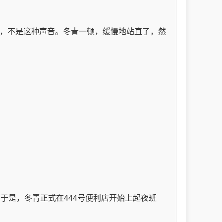
是不对，不是这种声音。冬青一顿，缓慢地站直了，然
于是，冬青正式在444号便利店开始上起夜班