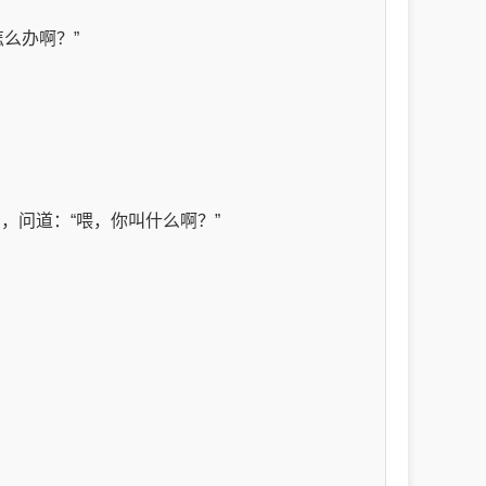
么办啊？”
问道：“喂，你叫什么啊？”