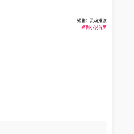
短剧：灵魂摆渡
短剧小说首页