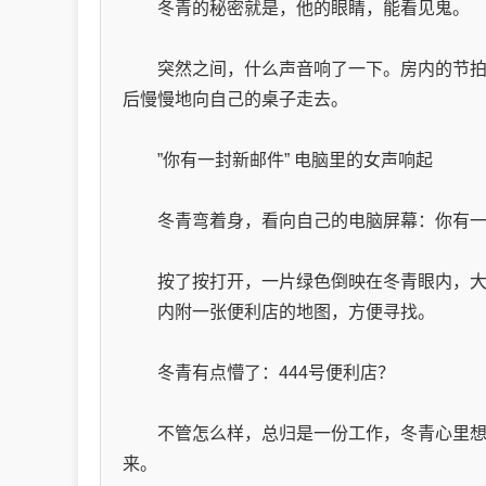
　　冬青的秘密就是，他的眼睛，能看见鬼。
　　突然之间，什么声音响了一下。房内的节拍器依
后慢慢地向自己的桌子走去。
　　”你有一封新邮件” 电脑里的女声响起
　　冬青弯着身，看向自己的电脑屏幕：你有
　　按了按打开，一片绿色倒映在冬青眼内，大
　　内附一张便利店的地图，方便寻找。
　　冬青有点懵了：444号便利店？
　　不管怎么样，总归是一份工作，冬青心里想
来。