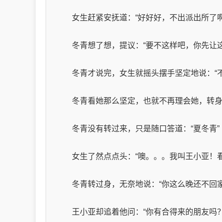
　　女生赶紧安抚道：“好好好，不出派出所了啊
　　冬青想了想，提议：“要不这样吧，你先让
　　冬青才说完，女生就摇头摆手坚定地说：“
　　冬青看她那么坚定，也就不再理会她，转身
　　冬青没有转过来，只是随口答道：“夏冬青”
　　女生了然点点头：“噢。。。我叫王小亚！
　　冬青转过身，无奈地说：“你这么晚还不回
　　王小亚却追着他问：“你有合得来的朋友吗？