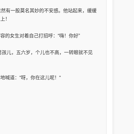
忽然有一股莫名其妙的不安感。他站起来，缓缓
门上！
容的女生对着自己打招呼：“嗨！你好”
男孩儿，五六岁，个儿也不高，一转眼就不见
喊道：“呀，你在这儿呢！“