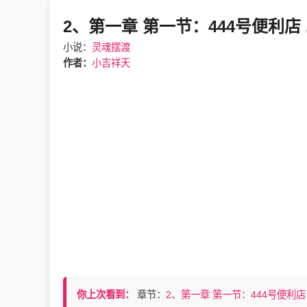
2、第一章 第一节：444号便利店 .
小说：
灵魂摆渡
作者：
小吉祥天
你上次看到：
章节：
2、第一章 第一节：444号便利店 .