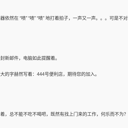
然在 “啧” “啧” “啧” 地打着拍子，一声又一声。。。可
一封新邮件，电脑如此提醒着。
大的字赫然写着：444号便利店，期待您的加入。
着，总不能不吃不喝吧，既然有找上门来的工作，何乐而不为？