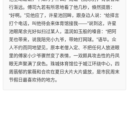
行渐远。傅司九若有所思地看了他几秒，倏然提唇：
“好啊。”见他应了，许星池回眸，跟身边人说：“给择言
打个电话，叫他待会来体育馆接我——”说到这，许星
池眼尾余光好似扫过某人，温润如玉般的嗓音：“把阿
芜也带来，说我陪完小九爷，带她打网球。”语毕。众
人不约而同地望见，原本老僧入定、不把任何人放进眼
里的傅家小少爷骤然变了表情，一双颇具攻击性的丹凤
眼无声聚满了戾色。珠城体育馆位于城江环绕中心，四
周蓊郁的紫薇和合欢在夏日大片大片盛放，是市民周末
节假日最喜欢待的地方。    