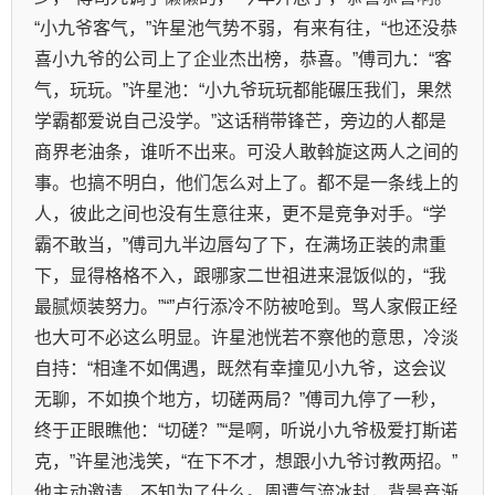
“小九爷客气，”许星池气势不弱，有来有往，“也还没恭
喜小九爷的公司上了企业杰出榜，恭喜。”傅司九：“客
气，玩玩。”许星池：“小九爷玩玩都能碾压我们，果然
学霸都爱说自己没学。”这话稍带锋芒，旁边的人都是
商界老油条，谁听不出来。可没人敢斡旋这两人之间的
事。也搞不明白，他们怎么对上了。都不是一条线上的
人，彼此之间也没有生意往来，更不是竞争对手。“学
霸不敢当，”傅司九半边唇勾了下，在满场正装的肃重
下，显得格格不入，跟哪家二世祖进来混饭似的，“我
最腻烦装努力。”“”卢行添冷不防被呛到。骂人家假正经
也大可不必这么明显。许星池恍若不察他的意思，冷淡
自持：“相逢不如偶遇，既然有幸撞见小九爷，这会议
无聊，不如换个地方，切磋两局？”傅司九停了一秒，
终于正眼瞧他：“切磋？”“是啊，听说小九爷极爱打斯诺
克，”许星池浅笑，“在下不才，想跟小九爷讨教两招。”
他主动邀请，不知为了什么。周遭气流冰封，背景音渐