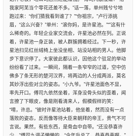
我家阿芜当个零花还差不多。”话一落，单州贱兮兮地
跑过来：“你们猜我看到谁了？”“你祖宗，”卢行添挑
眉，“这么兴奋？”单州：“滚你妈，是许星池。”“”这有什
么稀奇的。年轻企业家交流会，许星池必然在列。正说
着，许星池一身正装，被人群簇拥着经过。下一秒，许
星池扫见红丝绒椅上坐没坐相、站没站相的男人。他脚
步下意识停了。大家彼此都认识，因他这个驻足的举动
纷纷看了过来。一瞬间，隔着一条窄窄的过道，空中仿
佛多了条无形的楚河汉界，将两边的人分成两派，莫名
其妙浮出些对立的姿态。“小九爷。”许星池面色不显，
率先开口。傅司九依然坐着，浑身没骨头似的歪着，闻
言撩了下眼皮，像是刚看清来人，假模假样的笑：
“唷，许总。”彼时许星池站着，他坐着，然而没有一点
落败的姿态，反而像等待大臣来朝拜的帝王，贵气不可
言说。果然，有些东西，是骨血中自带。“还没恭喜许
少，”傅司九调子懒懒的，“今年升总了，恭喜恭喜啊。”