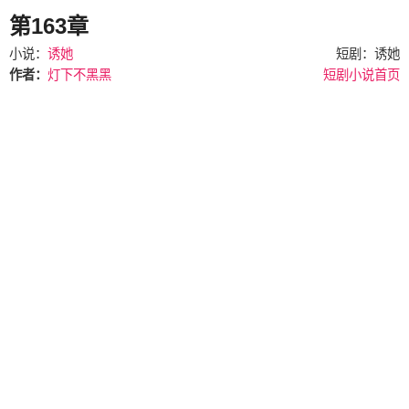
第163章
小说：
诱她
短剧：诱她
作者：
灯下不黑黑
短剧小说首页