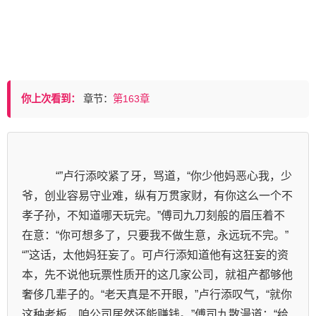
你上次看到：
章节：
第163章
            “”卢行添咬紧了牙，骂道，“你少他妈恶心我，少
爷，创业容易守业难，纵有万贯家财，有你这么一个不
孝子孙，不知道哪天玩完。”傅司九刀刻般的眉压着不
在意：“你可想多了，只要我不做生意，永远玩不完。”
“”这话，太他妈狂妄了。可卢行添知道他有这狂妄的资
本，先不说他玩票性质开的这几家公司，就祖产都够他
奢侈几辈子的。“老天真是不开眼，”卢行添叹气，“就你
这种老板，咱公司居然还能赚钱。”傅司九散漫道：“给