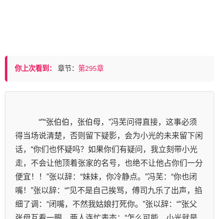
你上次看到：
章节：
第295章
            “”“张伯伯，张伯母，”冯芜问得直接，这事必须
得当场说清楚，否则留下疑影，会为小光的未来留下闲
话，“你们也怀疑吗？如果你们有疑问，我立刻带小光
走，不会让他顶着张家的名号，也绝不让他占你们一分
便宜！！”张以辞：“妹妹，你冷静点。”冯芜：“你也闭
嘴！”张以辞：“”见不是自己挨骂，傅司九乐了出声，掐
细了调：“闭嘴，不然我姑娘打死你。”张以辞：“”张父
张母互看一眼，两人连忙表态：“怎么可能，小光就是