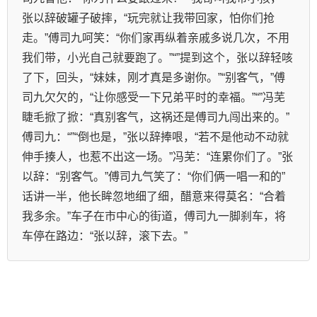
张以辞破罐子破摔，“玩完就让我带回家，怕你们抢
走。”傅司九呵笑：“你们家再纵着亲戚多说几次，不用
我们带，小光自己就要跑了。”“”提到这个，张以辞轻咳
了下，回头，“妹妹，刚才真是多谢你。”“别客气，”傅
司九欠欠的，“让你感受一下兄弟平时的幸福。”“”冯芜
睫毛掀了掀：“真别客气，这祸还是傅司九闯出来的。”
傅司九：“”“倒也是，”张以辞捧哏，“若不是他动不动就
伸手揍人，也惹不出这一场。”冯芜：“连累你们了。”张
以辞：“别客气。”傅司九气笑了：“你们俩一唱一和的”
话讲一半，他长眸忽地细了细，醋意来得莫名：“合着
我多余。”车子在市中心的街道，傅司九一脚刹车，将
车停在路边：“张以辞，滚下去。”    