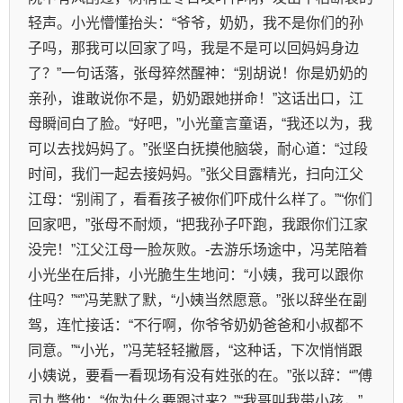
轻声。小光懵懂抬头：“爷爷，奶奶，我不是你们的孙
子吗，那我可以回家了吗，我是不是可以回妈妈身边
了？”一句话落，张母猝然醒神：“别胡说！你是奶奶的
亲孙，谁敢说你不是，奶奶跟她拼命！”这话出口，江
母瞬间白了脸。“好吧，”小光童言童语，“我还以为，我
可以去找妈妈了。”张坚白抚摸他脑袋，耐心道：“过段
时间，我们一起去接妈妈。”张父目露精光，扫向江父
江母：“别闹了，看看孩子被你们吓成什么样了。”“你们
回家吧，”张母不耐烦，“把我孙子吓跑，我跟你们江家
没完！”江父江母一脸灰败。-去游乐场途中，冯芜陪着
小光坐在后排，小光脆生生地问：“小姨，我可以跟你
住吗？”“”冯芜默了默，“小姨当然愿意。”张以辞坐在副
驾，连忙接话：“不行啊，你爷爷奶奶爸爸和小叔都不
同意。”“小光，”冯芜轻轻撇唇，“这种话，下次悄悄跟
小姨说，要看一看现场有没有姓张的在。”张以辞：“”傅
司九瞥他：“你为什么要跟过来？”“我哥叫我带小孩，”