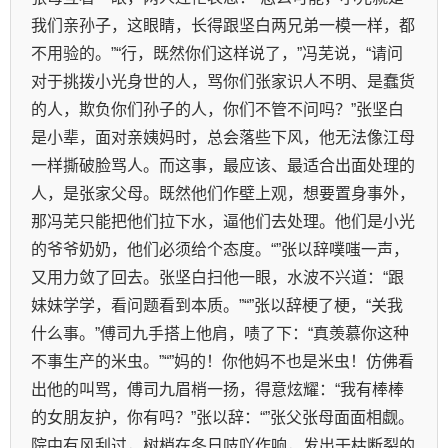
我们亲孙子，这眼睛，长得跟坚白两兄弟一模一样，都
不用验的。”“行，既然你们这样说了，”冯芜说，“请问
对于挑拨小光身世的人，骂你们张家识人不明、是蠢货
的人，欺负你们孙子的人，你们不管不问吗？”张坚白
是小辈，面对亲姨妈时，总会落些下风，他无法像江母
一样撕破脸骂人。而这事，最应该、最适合出面处理的
人，是张家父母。既然他们作壁上观，想要置身事外，
那冯芜只能把他们拉下水，逼他们去处理。他们是小光
的爷爷奶奶，他们必须给个态度。“”张以辞噗嗤一声，
又用力敛了回去。张坚白扫他一眼，水波不兴道：“跟
妹妹学学，看问题看到本质。”“”张以辞梗了梗，“关我
什么事。”傅司九手搭上他肩，啧了下：“真羡慕你这种
不事生产的米虫。”“”妈的！你他妈不也是米虫！仿佛看
出他的叫骂，傅司九眉梢一扬，得意炫耀：“我有棒棒
的女朋友护，你有吗？”张以辞：“”张父张母面面相觑。
院中有风刮过，树梢在冬日吱吖作响，发出干枯断裂的