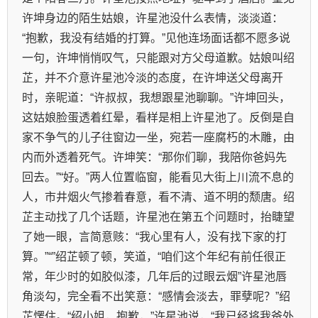
许坤身边的陌生姑娘，许星池没什么表情，淡淡道：
“抱歉，我没有结婚的打算。”见他连场面话都不愿多说
一句，许坤悄悄叹气，只能跟对方父母道歉。姑娘叫绍
芷，并不介意许星池冷淡的态度，在许坤送父母离开
时，亲昵道：“许叔叔，我想跟星池聊聊。”许坤回头，
这姑娘脸蛋透着红晕，看样是相上许星池了。反倒是自
家不争气的儿子往窗边一坐，宛若一座腐朽的木雕，由
内而外透着死气。许坤笑：“那你们聊，我陪你爸妈先
回去。”“好。”两人位置临窗，能看见大街上川流不息的
人，市井烟火气掺着春意，看不清、道不明的颓唐。绍
芷主动找了几个话题，许星池在第五个问题时，抬睫望
了她一眼，言简意赅：“我心里有人，没有找下家的打
算。”“”绍芷顿了顿，笑道，“咱们这个年纪有前任很正
常，年少时的如胶似漆，几年后的过眼云烟”许星池唇
角淡勾，完全看不出笑意：“感情会淡去，罪孽呢？”绍
芷愣住。“绍小姐，抱歉，”许星池说，“我已经将我爸外